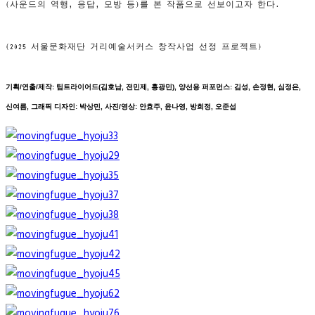
(사운드의 역행, 응답, 모방 등)를 본 작품으로 선보이고자 한다.
(2025 서울문화재단 거리예술서커스 창작사업 선정 프로젝트)
기획/연출/제작: 팀트라이어드(김호남, 전민제, 홍광민), 양선용
퍼포먼스: 김성, 손정현, 심정은,
신여름, 그래픽 디자인: 박상민, 사진/영상: 안효주, 윤나영, 방희정, 오준섭